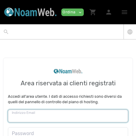
shopping_cart
person
menu
Ordina
expand_more
search
language
Area riservata ai clienti registrati
Accedi all'area utente. I dati di accesso richiesti sono diversi da
quelli del pannello di controllo del piano di hosting.
Indirizzo Email
Password