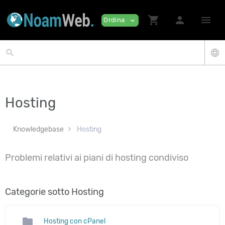
shopping_cart
person
menu
Ordina
expand_more
search
language
Hosting
Knowledgebase
Hosting
Problemi relativi ai piani di hosting condiviso
Categorie sotto Hosting
folder
Hosting con cPanel