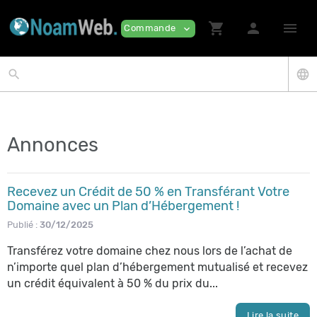
shopping_cart
person
menu
Commande
expand_more
search
language
Annonces
Recevez un Crédit de 50 % en Transférant Votre
Domaine avec un Plan d’Hébergement !
Publié :
30/12/2025
Transférez votre domaine chez nous lors de l’achat de
n’importe quel plan d’hébergement mutualisé et recevez
un crédit équivalent à 50 % du prix du...
Lire la suite