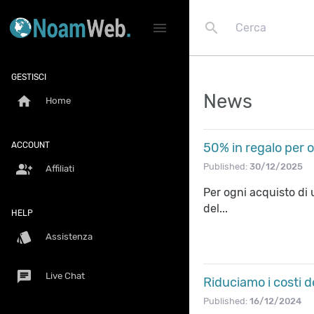
search
menu
GESTISCI
News
home
Home
ACCOUNT
50% in regalo per o
group_add
Published:
30/12/2025
Affiliati
Per ogni acquisto di 
del...
HELP
style
Assistenza
chat
Live Chat
Riduciamo i costi d
Published:
16/12/2024