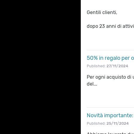
Gentili clienti,
dopo 23 anni di attiv
50% in regalo per o
Published:
27/11/2024
Per ogni acquisto di 
del...
Novità importante: 
Published:
25/11/2024