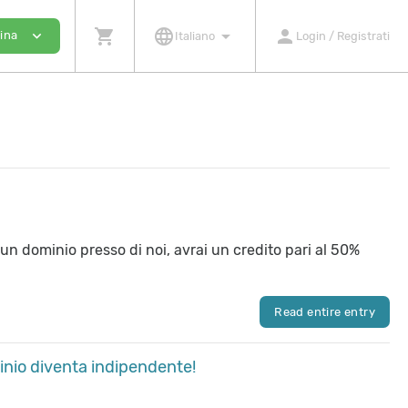
shopping_cart
language
arrow_drop_down
person
expand_more
dina
Italiano
Login / Registrati
 un dominio presso di noi, avrai un credito pari al 50%
Read entire entry
minio diventa indipendente!