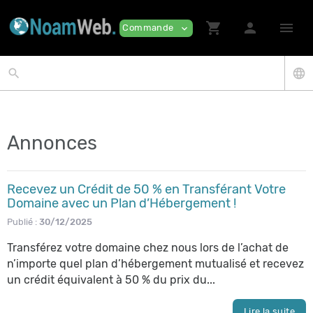
shopping_cart
person
menu
Commande
expand_more
search
language
Annonces
Recevez un Crédit de 50 % en Transférant Votre
Domaine avec un Plan d’Hébergement !
Publié :
30/12/2025
Transférez votre domaine chez nous lors de l’achat de
n’importe quel plan d’hébergement mutualisé et recevez
un crédit équivalent à 50 % du prix du...
Lire la suite