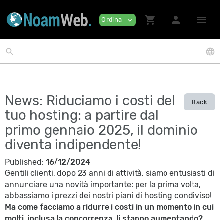
shopping_cart
person
menu
Ordina
expand_more
search
language
News: Riduciamo i costi del
Back
tuo hosting: a partire dal
primo gennaio 2025, il dominio
diventa indipendente!
Published:
16/12/2024
Gentili clienti, dopo 23 anni di attività, siamo entusiasti di
annunciare una novità importante: per la prima volta,
abbassiamo i prezzi dei nostri piani di hosting condiviso!
Ma come facciamo a ridurre i costi in un momento in cui
molti, inclusa la concorrenza, li stanno aumentando?