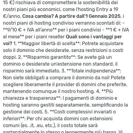
15 €) rischiava di compromettere la sostenibilità dei
nostri piani più economici, come l'hosting Entry a 19
€/anno.
Cosa cambia?
A partire dall'1 Gennaio 2025
, i
nostri piani di hosting condiviso verranno scontati di: -
**9/10 € + IVA all’anno** per i piani condivisi - **1 € + IVA
al mese** per i piani reseller
Quali sono i vantaggi per
voi?
1. **Maggior libertà di scelta**: Potrete acquistare
solo il dominio che desiderate, senza restrizioni o costi
doppi. 2. **Risparmio garantito**: Se avete già un
dominio o desiderate un’estensione non standard, il
risparmio sarà immediato. 3. **Totale indipendenza**:
Non siete obbligati a comprare il dominio da noi! Potete
scegliere liberamente il provider di domini che preferite,
mantenendo comunque il nostro hosting. 4. **Più
chiarezza e trasparenza**: I pagamenti di dominio e
hosting saranno gestiti separatamente, semplificando la
gestione dei costi. 5. **Costi complessivi invariati o
inferiori**: Per chi acquista domini con estensioni
comuni (es. .it, .eu, etc.), il costo totale sarà
sostanzialmente lo stesso o leggermente più basso. Vi