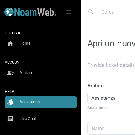
search
menu
GESTISCI
Apri un nuov
home
Home
ACCOUNT
Provide ticket detai
group_add
Affiliati
Ambito
HELP
style
Assistenza
Assistenza
chat
Live Chat