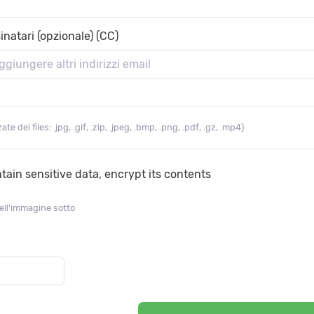
inatari (opzionale) (CC)
e dei files: .jpg, .gif, .zip, .jpeg, .bmp, .png, .pdf, .gz, .mp4)
ain sensitive data, encrypt its contents
nell'immagine sotto